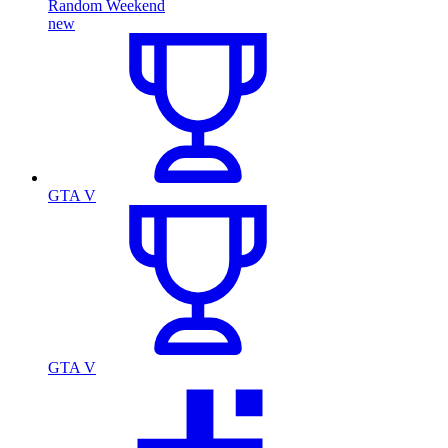
Random Weekend
new
GTA V
GTA V