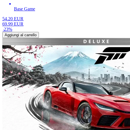
Base Game
54.20
EUR
69.99
EUR
-
23
%
Aggiungi al carrello