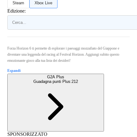
Steam
Xbox Live
Edizione:
Forza Horizon 6 ti permette di esplorare i paesaggi mozzafiato del Giappone e
diventare una leggenda del racing al Festival Horizon. Aggiungi subito questo
emozionante gioco alla tua lista dei desideri!
Espandi
G2A Plus
Guadagna punti Plus:
212
SPONSORIZZATO