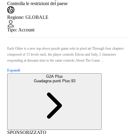
Controlla le restrizioni del paese
Regione
:
GLOBALE
Tipo
:
Account
Each Other is a new top-down puzzle game solo in pixel art.Through four chapters
composed of 15 levels each, the player controls Edwin and Judy, 2 characters
responding at thesame time to the same controls.About The Game ...
Espandi
G2A Plus
Guadagna punti Plus:
93
SPONSORIZZATO