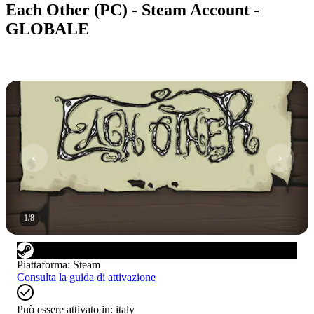
Each Other (PC) - Steam Account -
GLOBALE
1
/
8
Piattaforma
:
Steam
Consulta la guida di attivazione
Può essere attivato in:
italy