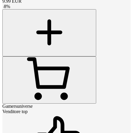
9.99
EUR
-
8
%
Gamersuniverse
Venditore top