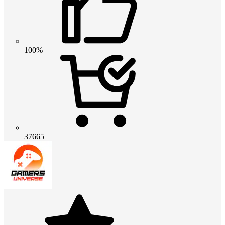
100%
37665