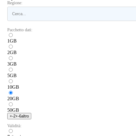
Regione:
Pacchetto dati:
1
GB
2
GB
3
GB
5
GB
10
GB
20
GB
50
GB
+
-2
+
-6
altro
Validità: