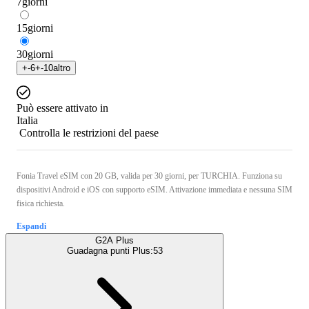
7
giorni
15
giorni
30
giorni
+
-6
+
-10
altro
Può essere attivato in
Italia
Controlla le restrizioni del paese
Fonia Travel eSIM con 20 GB, valida per 30 giorni, per TURCHIA. Funziona su
dispositivi Android e iOS con supporto eSIM. Attivazione immediata e nessuna SIM
fisica richiesta.
Espandi
G2A Plus
Guadagna punti Plus:
53