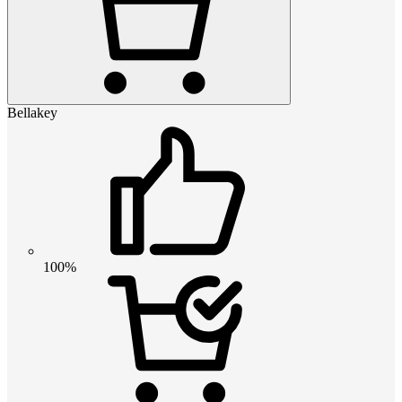
Bellakey
100%