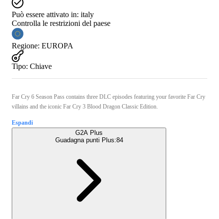
Può essere attivato in:
italy
Controlla le restrizioni del paese
Regione
:
EUROPA
Tipo
:
Chiave
Far Cry 6 Season Pass contains three DLC episodes featuring your favorite Far Cry
villains and the iconic Far Cry 3 Blood Dragon Classic Edition.
Espandi
G2A Plus
Guadagna punti Plus:
84