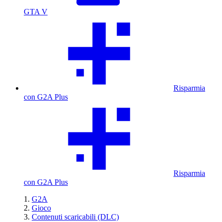
GTA V
Risparmia
con G2A Plus
Risparmia
con G2A Plus
G2A
Gioco
Contenuti scaricabili (DLC)