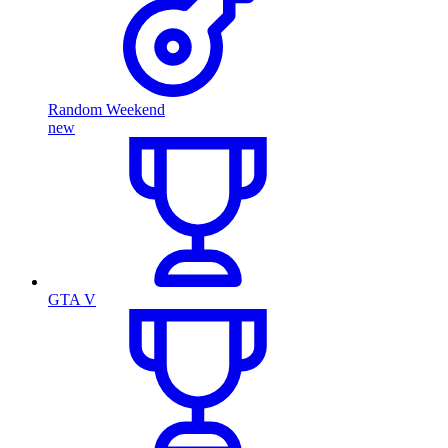
Random Weekend
new
GTA V