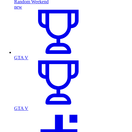
Random Weekend
new
GTA V
GTA V