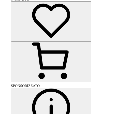
SPONSORIZZATO