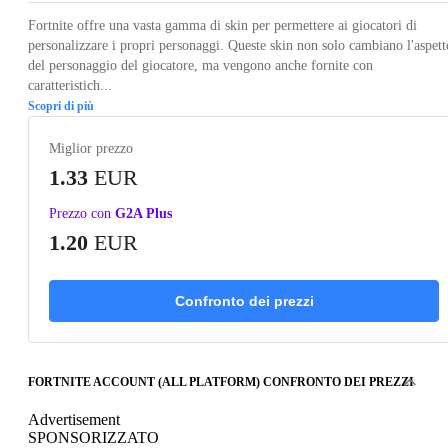
Fortnite offre una vasta gamma di skin per permettere ai giocatori di
personalizzare i propri personaggi. Queste skin non solo cambiano l'aspett
del personaggio del giocatore, ma vengono anche fornite con
caratteristich...
Scopri di più
Miglior prezzo
1.33
EUR
Prezzo con
G2A Plus
1.20
EUR
Confronto dei prezzi
FORTNITE ACCOUNT (ALL PLATFORM) CONFRONTO DEI PREZZI
Advertisement
SPONSORIZZATO