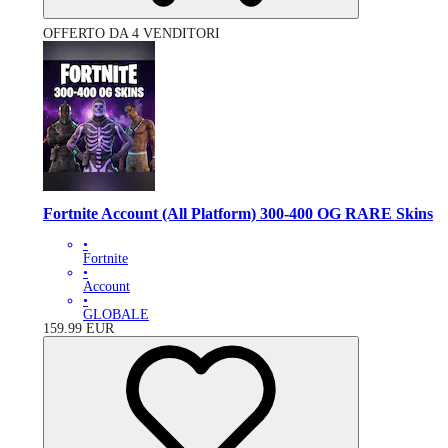
OFFERTO DA 4 VENDITORI
Fortnite Account (All Platform) 300-400 OG RARE Skins
•
Fortnite
•
Account
•
GLOBALE
159.99
EUR