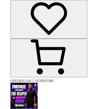
OFFERTO DA 3 VENDITORI