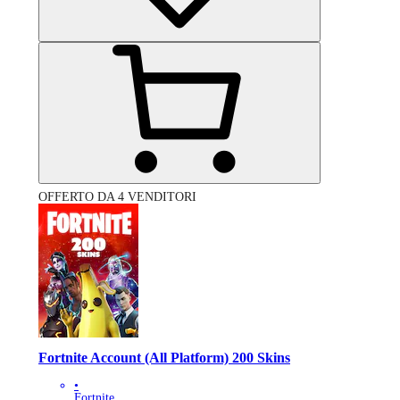
OFFERTO DA 4 VENDITORI
Fortnite Account (All Platform) 200 Skins
•
Fortnite