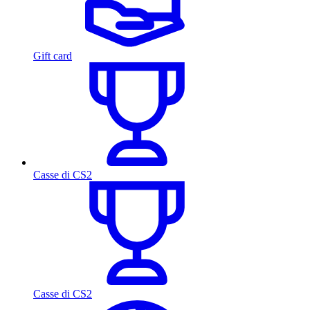
Gift card
Casse di CS2
Casse di CS2