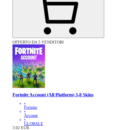
OFFERTO DA 5 VENDITORI
Fortnite Account (All Platform) 3-8 Skins
•
Fortnite
•
Account
•
GLOBALE
3.02
EUR