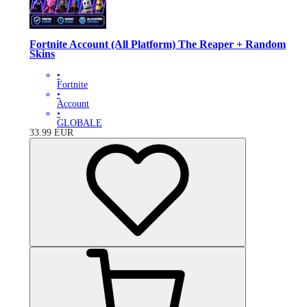
Fortnite Account (All Platform) The Reaper + Random
Skins
•
Fortnite
•
Account
•
GLOBALE
33.99
EUR