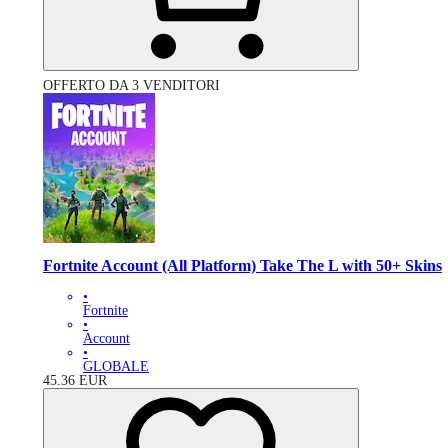
OFFERTO DA 3 VENDITORI
Fortnite Account (All Platform) Take The L with 50+ Skins
•
Fortnite
•
Account
•
GLOBALE
45.36
EUR