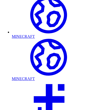
MINECRAFT
MINECRAFT