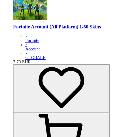
Fortnite Account (All Platform) 1-50 Skins
•
Fortnite
•
Account
•
GLOBALE
7.70
EUR