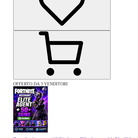
OFFERTO DA 3 VENDITORI