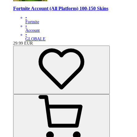
Fortnite Account (All Platform) 100-150 Skins
•
Fortnite
•
Account
•
GLOBALE
29.99
EUR