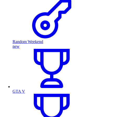
Random Weekend
new
GTA V