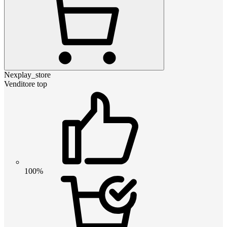
Nexplay_store
Venditore top
100%