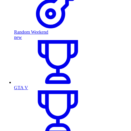
Random Weekend
new
GTA V