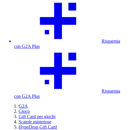
Risparmia
con G2A Plus
Risparmia
con G2A Plus
G2A
Gioco
Gift Card per giochi
Scatole misteriose
HypeDrop Gift Card