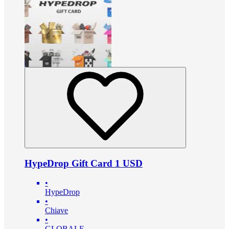
HypeDrop Gift Card 1 USD
•
HypeDrop
•
Chiave
•
GLOBALE