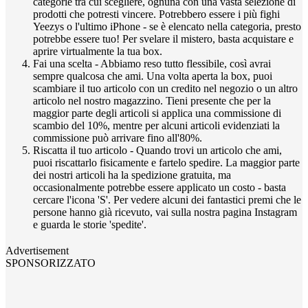
categorie tra cui scegliere, ognuna con una vasta selezione di
prodotti che potresti vincere. Potrebbero essere i più fighi
Yeezys o l'ultimo iPhone - se è elencato nella categoria, presto
potrebbe essere tuo! Per svelare il mistero, basta acquistare e
aprire virtualmente la tua box.
Fai una scelta - Abbiamo reso tutto flessibile, così avrai
sempre qualcosa che ami. Una volta aperta la box, puoi
scambiare il tuo articolo con un credito nel negozio o un altro
articolo nel nostro magazzino. Tieni presente che per la
maggior parte degli articoli si applica una commissione di
scambio del 10%, mentre per alcuni articoli evidenziati la
commissione può arrivare fino all'80%.
Riscatta il tuo articolo - Quando trovi un articolo che ami,
puoi riscattarlo fisicamente e fartelo spedire. La maggior parte
dei nostri articoli ha la spedizione gratuita, ma
occasionalmente potrebbe essere applicato un costo - basta
cercare l'icona 'S'. Per vedere alcuni dei fantastici premi che le
persone hanno già ricevuto, vai sulla nostra pagina Instagram
e guarda le storie 'spedite'.
Advertisement
SPONSORIZZATO