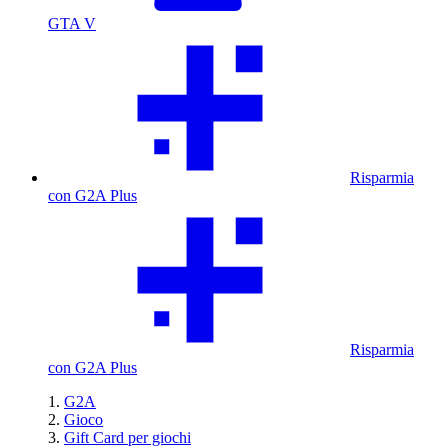
GTA V
Risparmia
con G2A Plus
Risparmia
con G2A Plus
G2A
Gioco
Gift Card per giochi