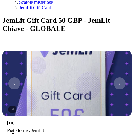
Scatole misteriose
JemLit Gift Card
JemLit Gift Card 50 GBP - JemLit
Chiave - GLOBALE
1
/
1
Piattaforma
:
JemLit