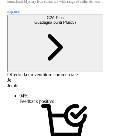
home.Each Mystery Box contains a wide range of authentic item ...
Espandi
G2A Plus
Guadagna punti Plus:
57
Offerto da un venditore commerciale
Je
Jemlit
94
%
Feedback positivo