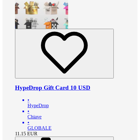
HypeDrop Gift Card 10 USD
•
HypeDrop
•
Chiave
•
GLOBALE
11.15
EUR