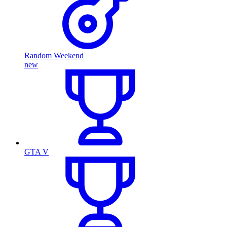
Random Weekend
new
GTA V