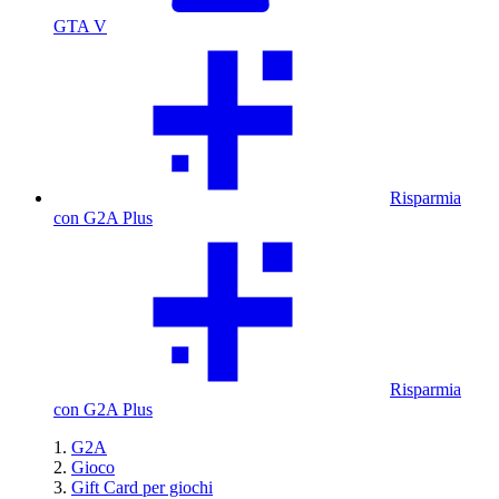
GTA V
Risparmia
con G2A Plus
Risparmia
con G2A Plus
G2A
Gioco
Gift Card per giochi