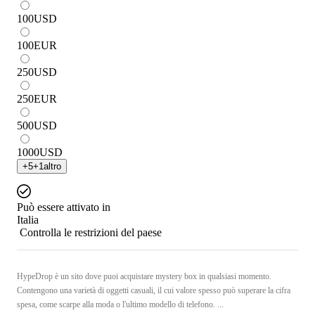
100
USD
100
EUR
250
USD
250
EUR
500
USD
1000
USD
+
5
+
1
altro
Può essere attivato in
Italia
Controlla le restrizioni del paese
HypeDrop è un sito dove puoi acquistare mystery box in qualsiasi momento.
Contengono una varietà di oggetti casuali, il cui valore spesso può superare la cifra
spesa, come scarpe alla moda o l'ultimo modello di telefono. ...