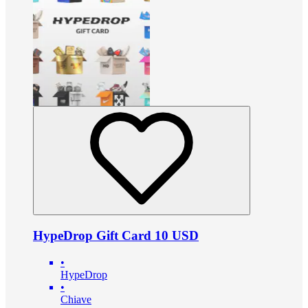
HypeDrop Gift Card 10 USD
•
HypeDrop
•
Chiave