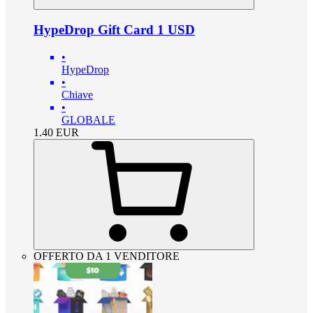
HypeDrop Gift Card 1 USD
•
HypeDrop
•
Chiave
•
GLOBALE
1.40
EUR
OFFERTO DA 1 VENDITORE