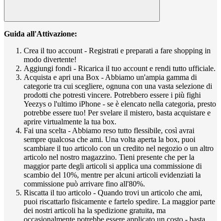
Guida all'Attivazione:
Crea il tuo account - Registrati e preparati a fare shopping in
modo divertente!
Aggiungi fondi - Ricarica il tuo account e rendi tutto ufficiale.
Acquista e apri una Box - Abbiamo un'ampia gamma di
categorie tra cui scegliere, ognuna con una vasta selezione di
prodotti che potresti vincere. Potrebbero essere i più fighi
Yeezys o l'ultimo iPhone - se è elencato nella categoria, presto
potrebbe essere tuo! Per svelare il mistero, basta acquistare e
aprire virtualmente la tua box.
Fai una scelta - Abbiamo reso tutto flessibile, così avrai
sempre qualcosa che ami. Una volta aperta la box, puoi
scambiare il tuo articolo con un credito nel negozio o un altro
articolo nel nostro magazzino. Tieni presente che per la
maggior parte degli articoli si applica una commissione di
scambio del 10%, mentre per alcuni articoli evidenziati la
commissione può arrivare fino all'80%.
Riscatta il tuo articolo - Quando trovi un articolo che ami,
puoi riscattarlo fisicamente e fartelo spedire. La maggior parte
dei nostri articoli ha la spedizione gratuita, ma
occasionalmente potrebbe essere applicato un costo - basta