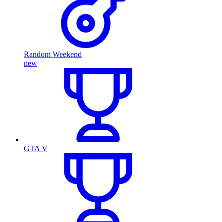
Random Weekend
new
GTA V