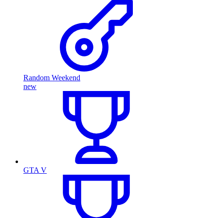
Random Weekend
new
GTA V