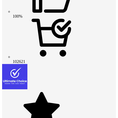
100%
102621