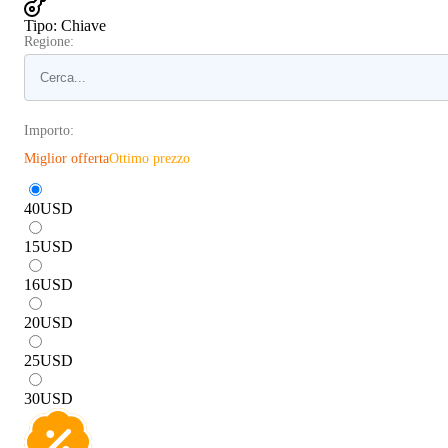
Tipo
:
Chiave
Regione:
Importo:
Miglior offerta
Ottimo prezzo
40
USD
15
USD
16
USD
20
USD
25
USD
30
USD