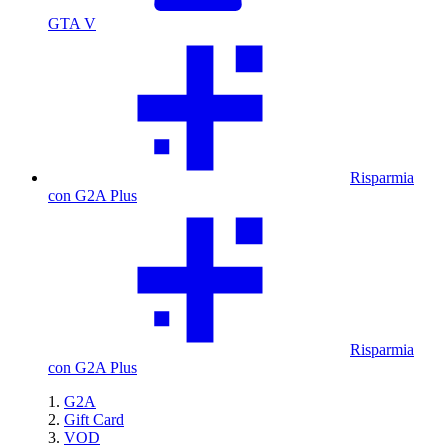
GTA V
Risparmia
con G2A Plus
Risparmia
con G2A Plus
G2A
Gift Card
VOD