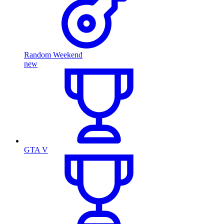
Random Weekend
new
GTA V