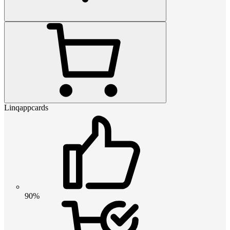
Linqappcards
90%