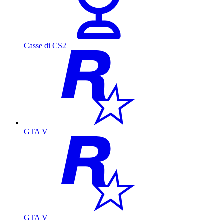
Casse di CS2
GTA V
GTA V