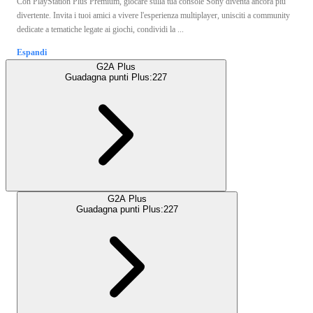
Con PlayStation Plus Premium, giocare sulla tua console Sony diventa ancora più
divertente. Invita i tuoi amici a vivere l'esperienza multiplayer, unisciti a community
dedicate a tematiche legate ai giochi, condividi la ...
Espandi
G2A Plus
Guadagna punti Plus:
227
G2A Plus
Guadagna punti Plus:
227