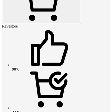
Ravestore
98%