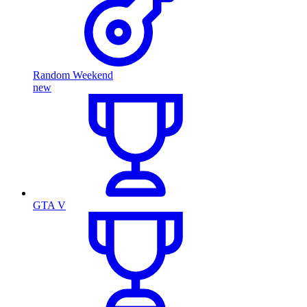
Random Weekend
new
GTA V