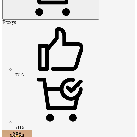
Froxys
97%
5116