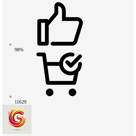
98%
11629