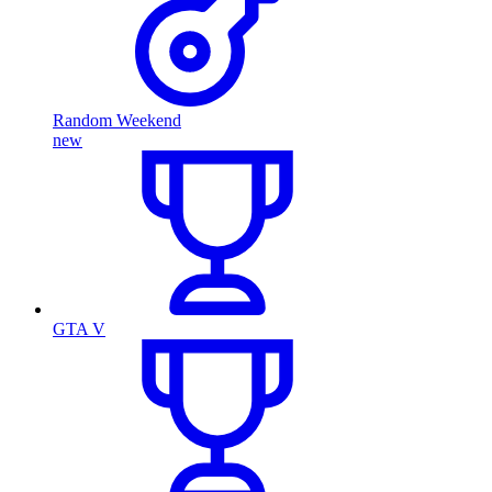
Random Weekend
new
GTA V