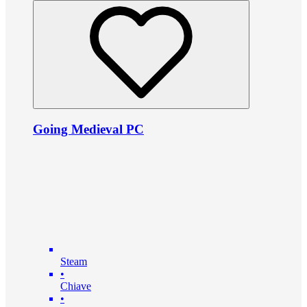
Going Medieval PC
Steam
•
Chiave
•