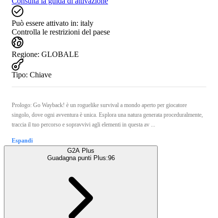
Consulta la guida di attivazione
Può essere attivato in:
italy
Controlla le restrizioni del paese
Regione
:
GLOBALE
Tipo
:
Chiave
Prologo: Go Wayback! è un roguelike survival a mondo aperto per giocatore
singolo, dove ogni avventura è unica. Esplora una natura generata proceduralmente,
traccia il tuo percorso e sopravvivi agli elementi in questa av ...
Espandi
G2A Plus
Guadagna punti Plus:
96