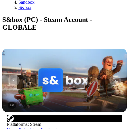
Sandbox
S&box
S&box (PC) - Steam Account -
GLOBALE
1
/
8
Piattaforma
:
Steam