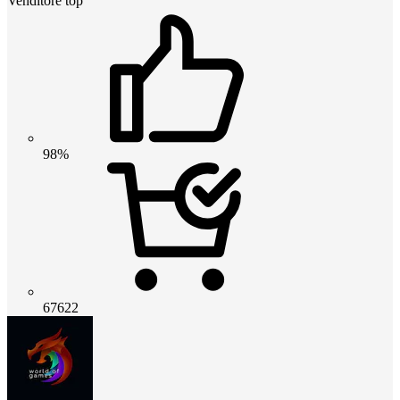
Venditore top
98%
67622