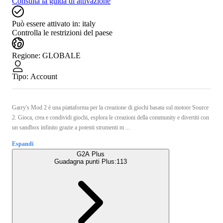
Consulta la guida di attivazione
Può essere attivato in:
italy
Controlla le restrizioni del paese
Regione
:
GLOBALE
Tipo
:
Account
Garry's Mod 2 è una piattaforma per la creazione di giochi basata sul motore Source
2. Gioca, crea e condividi giochi, esplora le creazioni della community e divertiti con
un sandbox infinito grazie a potenti strumenti m ...
Espandi
G2A Plus
Guadagna punti Plus:
113