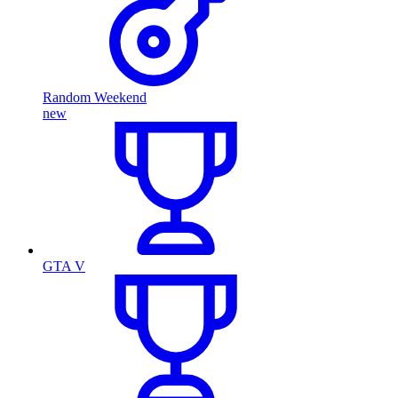
Random Weekend
new
GTA V