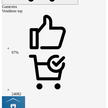
Gamextra
Venditore top
97%
24082