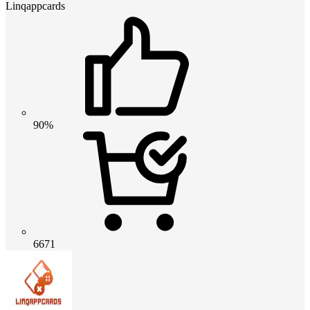
Linqappcards
90%
6671