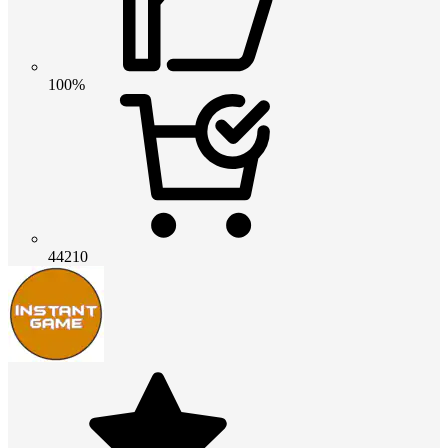
100%
44210