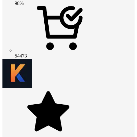
98%
54473