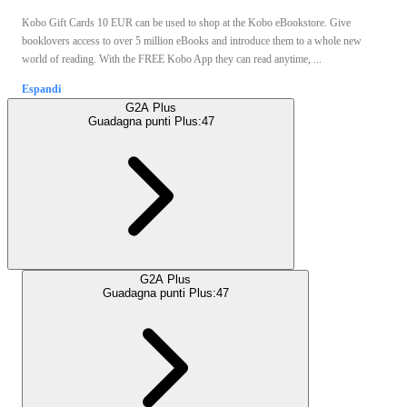
Kobo Gift Cards 10 EUR can be used to shop at the Kobo eBookstore. Give
booklovers access to over 5 million eBooks and introduce them to a whole new
world of reading. With the FREE Kobo App they can read anytime, ...
Espandi
G2A Plus
Guadagna punti Plus:
47
G2A Plus
Guadagna punti Plus:
47