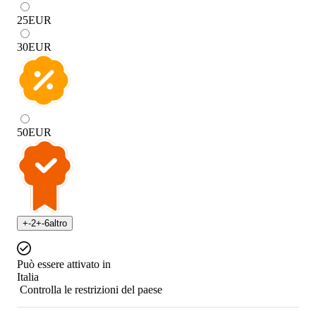
25
EUR
30
EUR
50
EUR
+
-2
+
-6
altro
Può essere attivato in
Italia
Controlla le restrizioni del paese