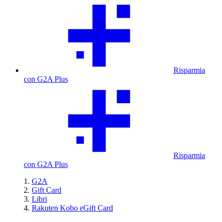
Risparmia
con G2A Plus
Risparmia
con G2A Plus
G2A
Gift Card
Libri
Rakuten Kobo eGift Card