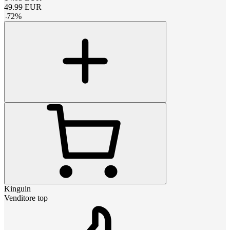
49.99
EUR
-
72
%
Kinguin
Venditore top