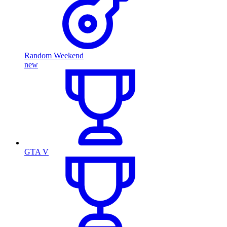
Random Weekend
new
GTA V