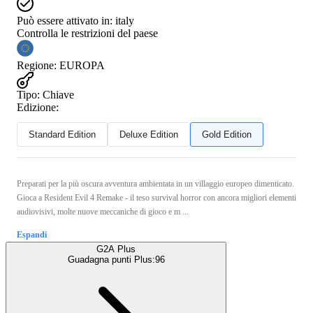
Può essere attivato in:
italy
Controlla le restrizioni del paese
Regione
:
EUROPA
Tipo
:
Chiave
Edizione:
Standard Edition
Deluxe Edition
Gold Edition
Preparati per la più oscura avventura ambientata in un villaggio europeo dimenticato.
Gioca a Resident Evil 4 Remake - il teso survival horror con ancora migliori elementi
audiovisivi, molte nuove meccaniche di gioco e m ...
Espandi
G2A Plus
Guadagna punti Plus:
96