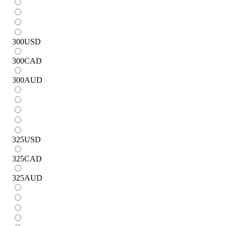
300
USD
300
CAD
300
AUD
325
USD
325
CAD
325
AUD