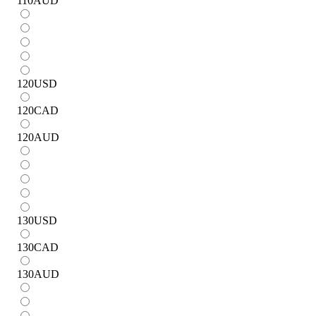
110
AUD
120
USD
120
CAD
120
AUD
130
USD
130
CAD
130
AUD