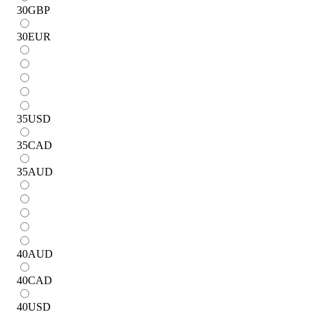
30
GBP
30
EUR
35
USD
35
CAD
35
AUD
40
AUD
40
CAD
40
USD