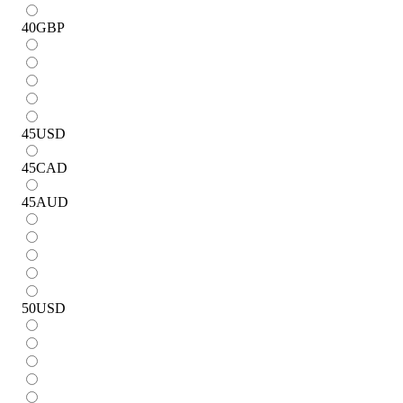
40
GBP
45
USD
45
CAD
45
AUD
50
USD