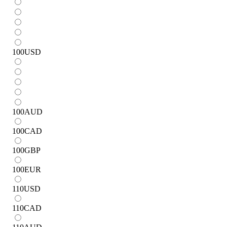
100
USD
100
AUD
100
CAD
100
GBP
100
EUR
110
USD
110
CAD