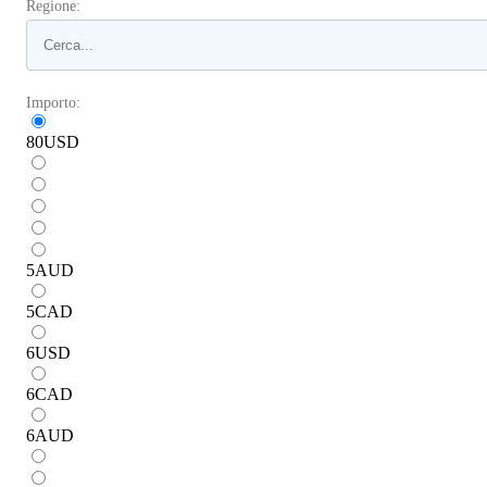
Regione:
Importo:
80
USD
5
AUD
5
CAD
6
USD
6
CAD
6
AUD