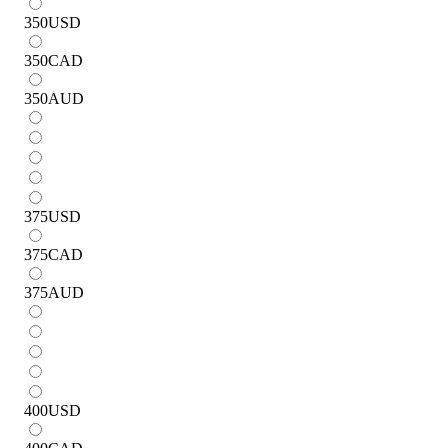
350
USD
350
CAD
350
AUD
375
USD
375
CAD
375
AUD
400
USD