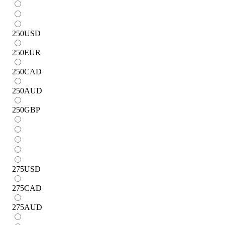
250
USD
250
EUR
250
CAD
250
AUD
250
GBP
275
USD
275
CAD
275
AUD