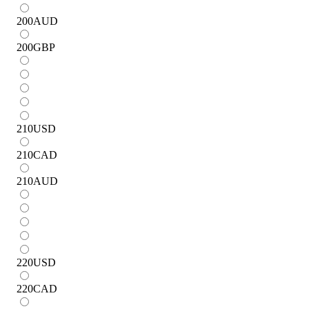
200
AUD
200
GBP
210
USD
210
CAD
210
AUD
220
USD
220
CAD