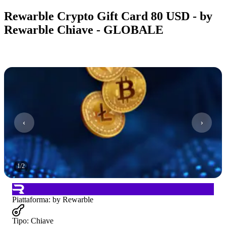
Rewarble Crypto Gift Card 80 USD - by
Rewarble Chiave - GLOBALE
1
/
2
Piattaforma
:
by Rewarble
Tipo
:
Chiave