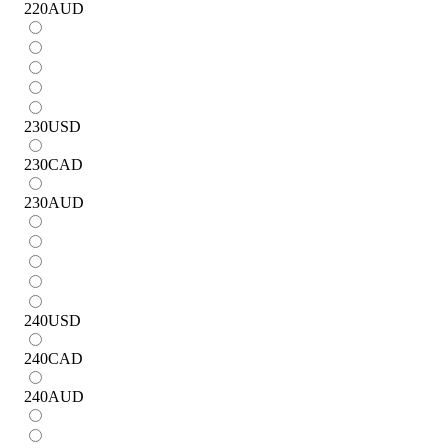
220
AUD
230
USD
230
CAD
230
AUD
240
USD
240
CAD
240
AUD