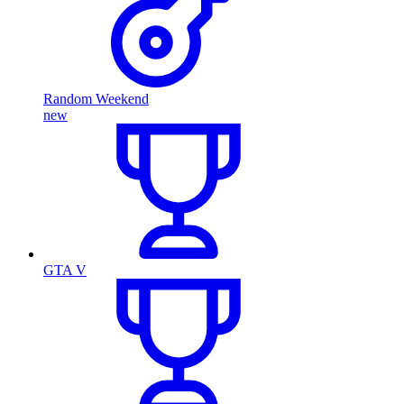
Random Weekend
new
GTA V