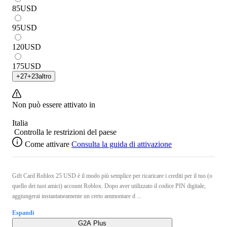
85
USD
95
USD
120
USD
175
USD
+
27
+
23
altro
Non può essere attivato in
Italia
Controlla le restrizioni del paese
Come attivare
Consulta la guida di attivazione
Gift Card Roblox 25 USD è il modo più semplice per ricaricare i crediti per il tuo (o
quello dei tuoi amici) account Roblox. Dopo aver utilizzato il codice PIN digitale,
aggiungerai instantaneamente un certo ammontare d ...
Espandi
G2A Plus