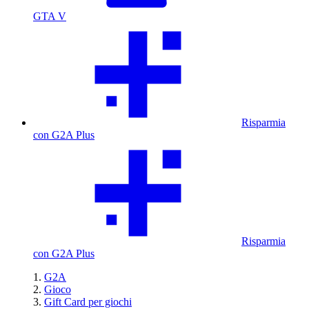
GTA V
Risparmia
con G2A Plus
Risparmia
con G2A Plus
G2A
Gioco
Gift Card per giochi