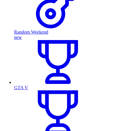
Random Weekend
new
GTA V