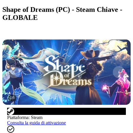
Shape of Dreams (PC) - Steam Chiave -
GLOBALE
1
/
6
Piattaforma
:
Steam
Consulta la guida di attivazione