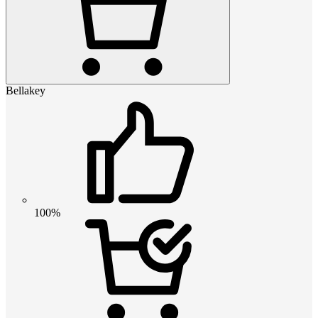
Bellakey
100%