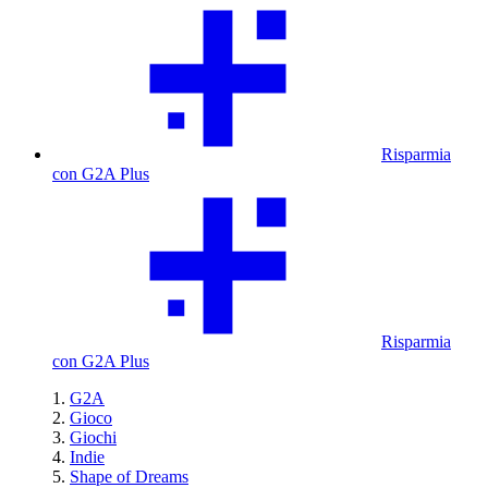
Risparmia
con G2A Plus
Risparmia
con G2A Plus
G2A
Gioco
Giochi
Indie
Shape of Dreams