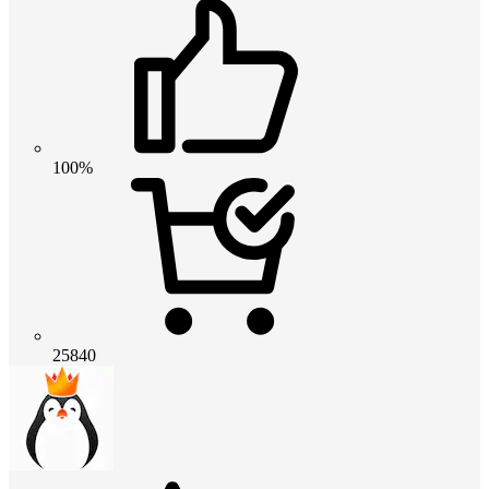
100%
25840