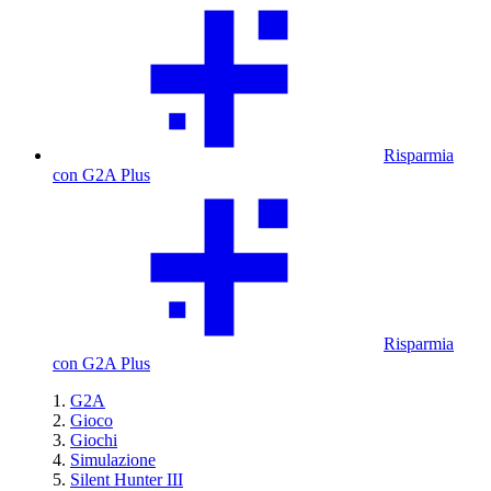
Risparmia
con G2A Plus
Risparmia
con G2A Plus
G2A
Gioco
Giochi
Simulazione
Silent Hunter III