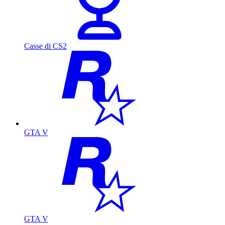
Casse di CS2
GTA V
GTA V