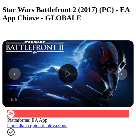
Star Wars Battlefront 2 (2017) (PC) - EA
App Chiave - GLOBALE
1
/
10
Piattaforma
:
EA App
Consulta la guida di attivazione