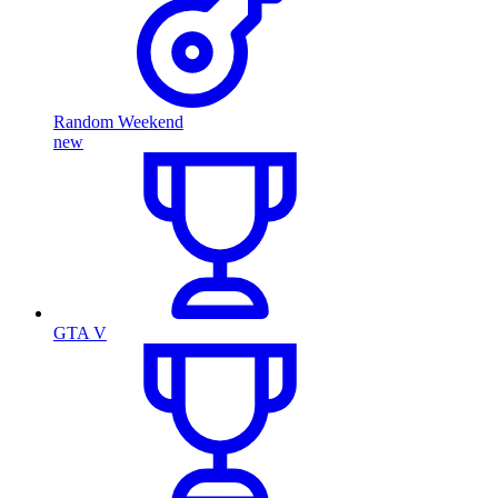
Random Weekend
new
GTA V