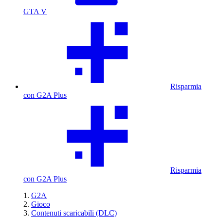
GTA V
Risparmia
con G2A Plus
Risparmia
con G2A Plus
G2A
Gioco
Contenuti scaricabili (DLC)