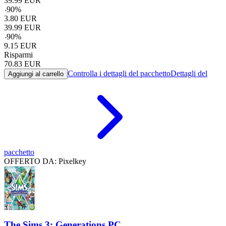
39.99
EUR
-
90
%
3.80
EUR
39.99
EUR
-
90
%
9.15
EUR
Risparmi
70.83
EUR
Controlla i dettagli del pacchetto
Dettagli del
Aggiungi al carrello
pacchetto
OFFERTO DA: Pixelkey
The Sims 3: Generations PC