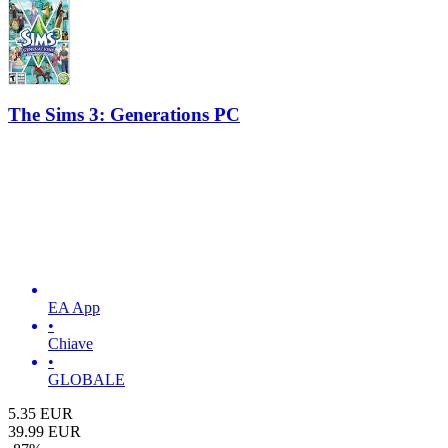
The Sims 3: Generations PC
EA App
•
Chiave
•
GLOBALE
5.35
EUR
39.99
EUR