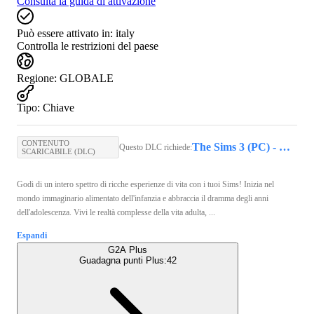
Consulta la guida di attivazione
Può essere attivato in:
italy
Controlla le restrizioni del paese
Regione
:
GLOBALE
Tipo
:
Chiave
CONTENUTO
The Sims 3 (PC) - EA App Key - GLOBAL
Questo DLC richiede:
SCARICABILE (DLC)
Godi di un intero spettro di ricche esperienze di vita con i tuoi Sims! Inizia nel
mondo immaginario alimentato dell'infanzia e abbraccia il dramma degli anni
dell'adolescenza. Vivi le realtà complesse della vita adulta, ...
Espandi
G2A Plus
Guadagna punti Plus:
42