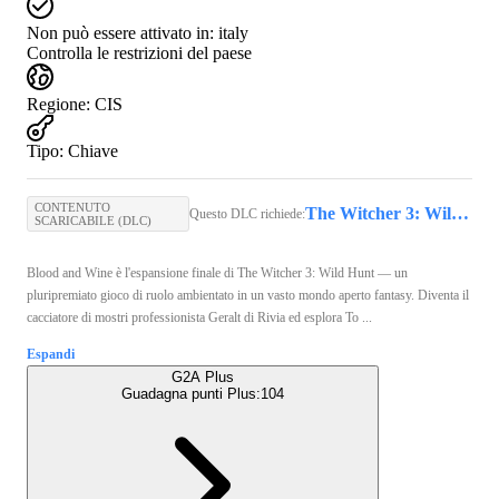
Non può essere attivato in:
italy
Controlla le restrizioni del paese
Regione
:
CIS
Tipo
:
Chiave
CONTENUTO
The Witcher 3: Wild Hunt (PC) - GOG.COM Key - GLOBAL
Questo DLC richiede:
SCARICABILE (DLC)
Blood and Wine è l'espansione finale di The Witcher 3: Wild Hunt — un
pluripremiato gioco di ruolo ambientato in un vasto mondo aperto fantasy. Diventa il
cacciatore di mostri professionista Geralt di Rivia ed esplora To ...
Espandi
G2A Plus
Guadagna punti Plus:
104