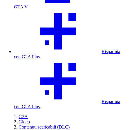
GTA V
Risparmia
con G2A Plus
Risparmia
con G2A Plus
G2A
Gioco
Contenuti scaricabili (DLC)