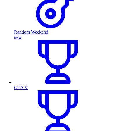
Random Weekend
new
GTA V