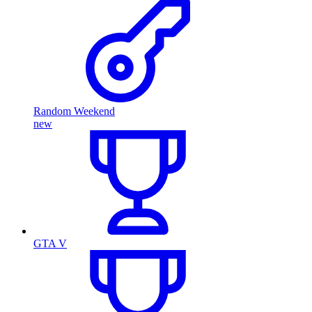
Random Weekend
new
GTA V