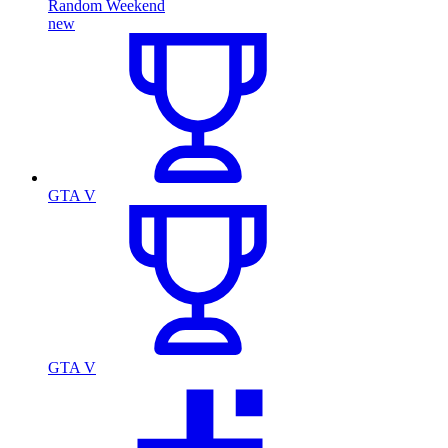
Random Weekend
new
GTA V
GTA V