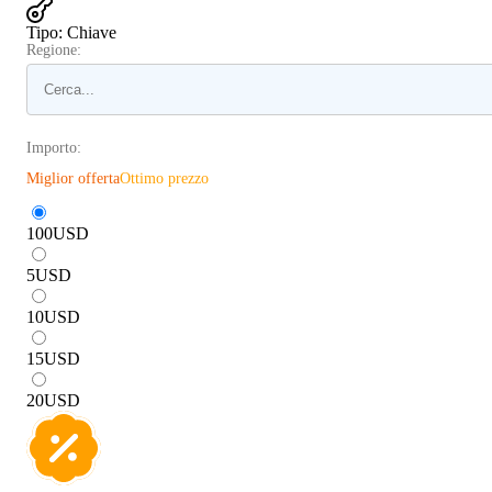
Tipo
:
Chiave
Regione:
Importo:
Miglior offerta
Ottimo prezzo
100
USD
5
USD
10
USD
15
USD
20
USD