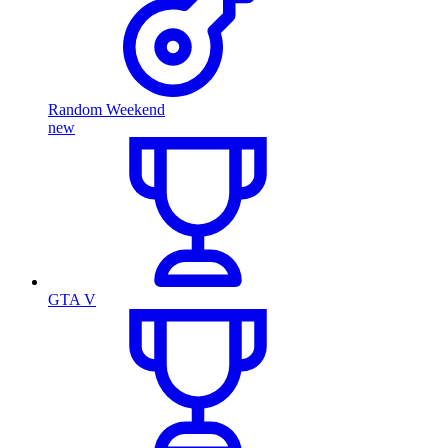
Random Weekend
new
GTA V