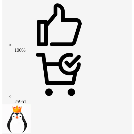
100%
25951