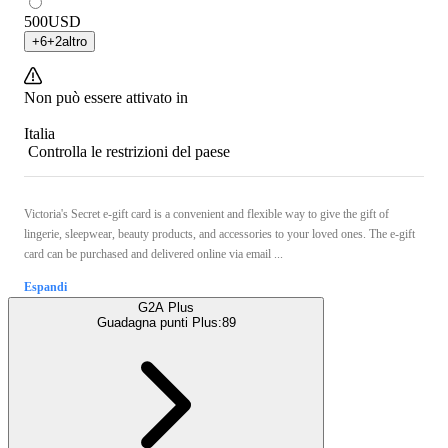
500
USD
+
6
+
2
altro
Non può essere attivato in
Italia
Controlla le restrizioni del paese
Victoria's Secret e-gift card is a convenient and flexible way to give the gift of
lingerie, sleepwear, beauty products, and accessories to your loved ones. The e-gift
card can be purchased and delivered online via email ...
Espandi
G2A Plus
Guadagna punti Plus:
89