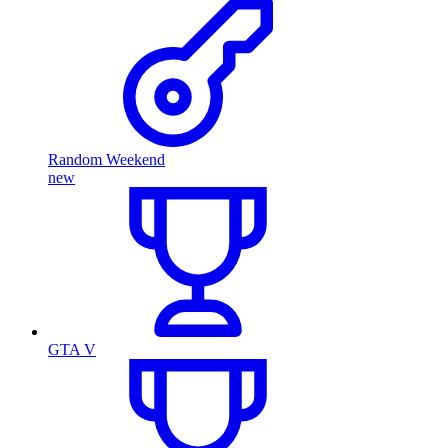
Random Weekend
new
GTA V