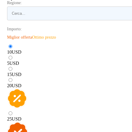
Regione:
Importo:
Miglior offerta
Ottimo prezzo
10
USD
5
USD
15
USD
20
USD
25
USD