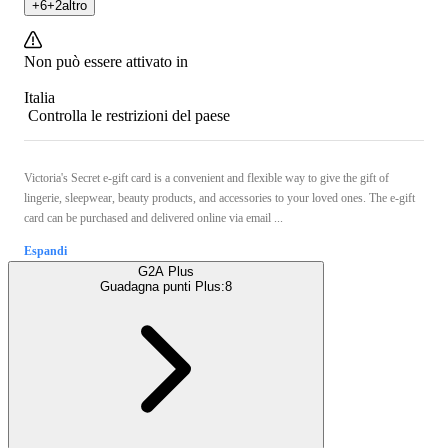
+
6
+
2
altro
Non può essere attivato in
Italia
Controlla le restrizioni del paese
Victoria's Secret e-gift card is a convenient and flexible way to give the gift of
lingerie, sleepwear, beauty products, and accessories to your loved ones. The e-gift
card can be purchased and delivered online via email ...
Espandi
G2A Plus
Guadagna punti Plus:
8