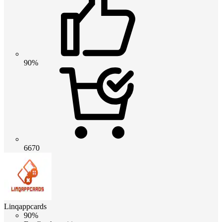
90%
6670
Linqappcards
90%