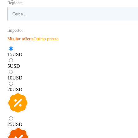
Regione:
Importo:
Miglior offerta
Ottimo prezzo
15
USD
5
USD
10
USD
20
USD
25
USD