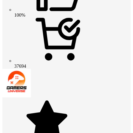
100%
37694