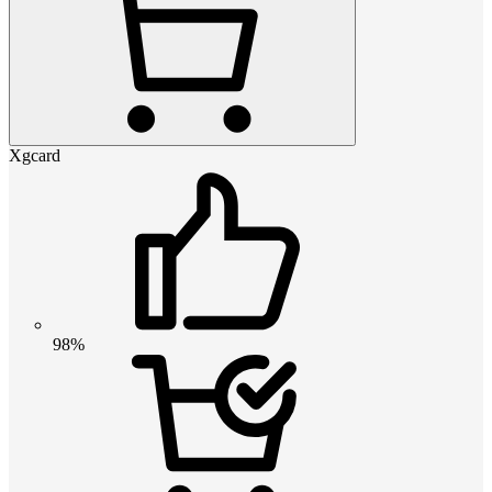
Xgcard
98%