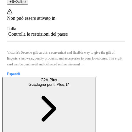
+
6
+
2
altro
Non può essere attivato in
Italia
Controlla le restrizioni del paese
Victoria's Secret e-gift card is a convenient and flexible way to give the gift of
lingerie, sleepwear, beauty products, and accessories to your loved ones. The e-gift
card can be purchased and delivered online via email ...
Espandi
G2A Plus
Guadagna punti Plus:
14