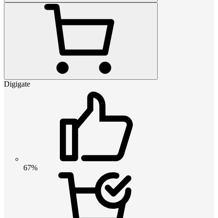
Digigate
67%