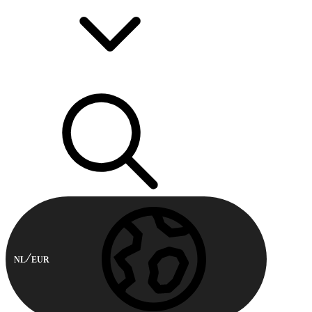
NL
EUR