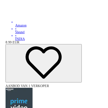
Amazon
•
Sleutel
•
INDIA
8.99
EUR
AANBOD VAN 1 VERKOPER