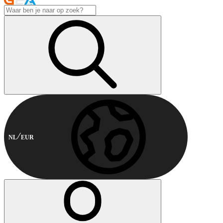
NL
EUR