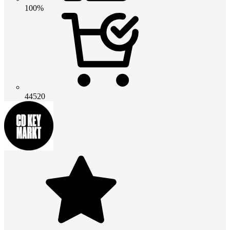
100%
44520