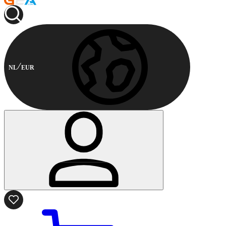
NL
EUR