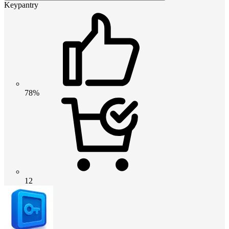
Keypantry
78%
12