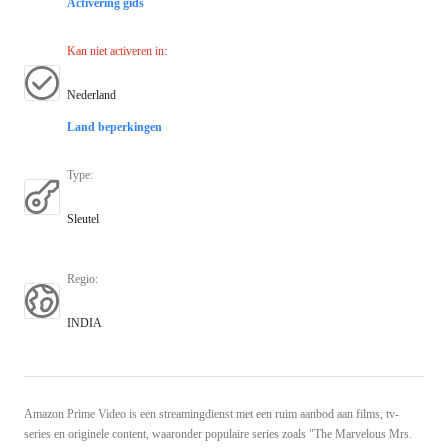
Activering gids
Kan niet activeren in
:
Nederland
Land beperkingen
Type
:
Sleutel
Regio
:
INDIA
Amazon Prime Video is een streamingdienst met een ruim aanbod aan films, tv-
series en originele content, waaronder populaire series zoals "The Marvelous Mrs.