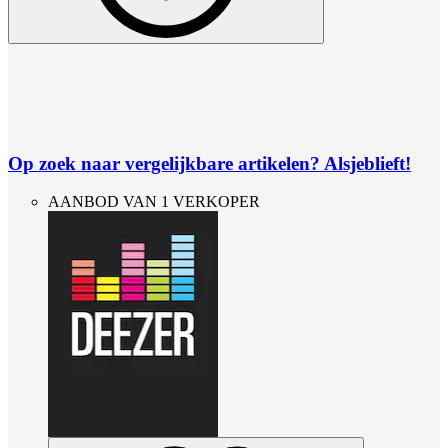
Op zoek naar vergelijkbare artikelen? Alsjeblieft!
AANBOD VAN 1 VERKOPER