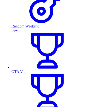
Random Weekend
new
GTA V