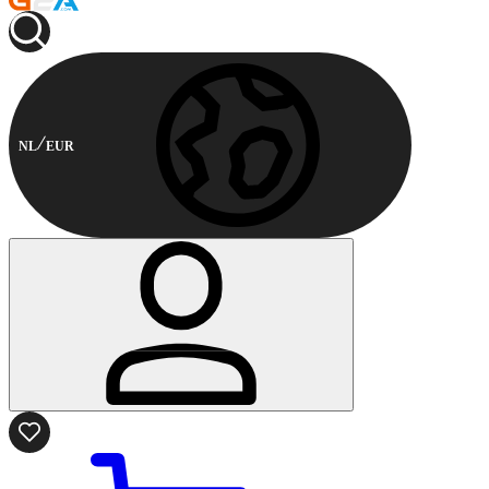
NL
EUR