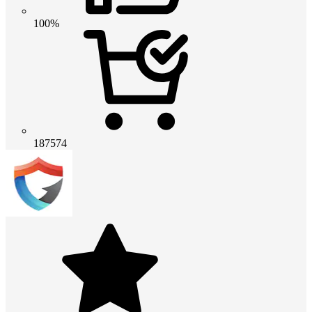
100%
187574