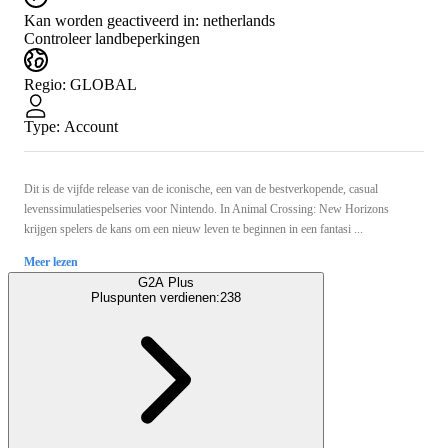
Kan worden geactiveerd in:
netherlands
Controleer landbeperkingen
Regio
:
GLOBAL
Type
:
Account
Dit is de vijfde release van de iconische, een van de bestverkopende, casual
levenssimulatiespelseries voor Nintendo. In Animal Crossing: New Horizons
krijgen spelers de kans om een nieuw leven te beginnen in een fantasi ...
Meer lezen
G2A Plus
Pluspunten verdienen:
238