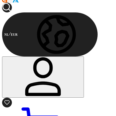
NL
EUR