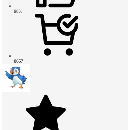
98%
8657