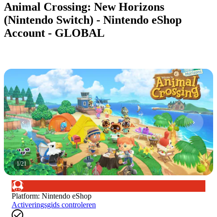
Animal Crossing: New Horizons
(Nintendo Switch) - Nintendo eShop
Account - GLOBAL
1
/
21
Platform
:
Nintendo eShop
Activeringsgids controleren