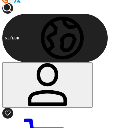
NL
EUR