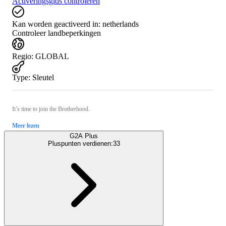
Activeringsgids controleren
Kan worden geactiveerd in:
netherlands
Controleer landbeperkingen
Regio
:
GLOBAL
Type
:
Sleutel
It’s time to join the Brotherhood.
Meer lezen
G2A Plus
Pluspunten verdienen:
33