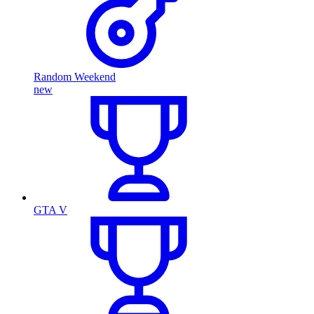
Random Weekend
new
GTA V