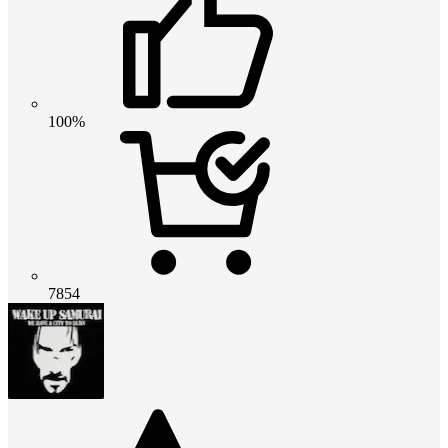
100%
7854