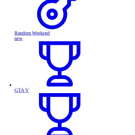
Random Weekend
new
GTA V