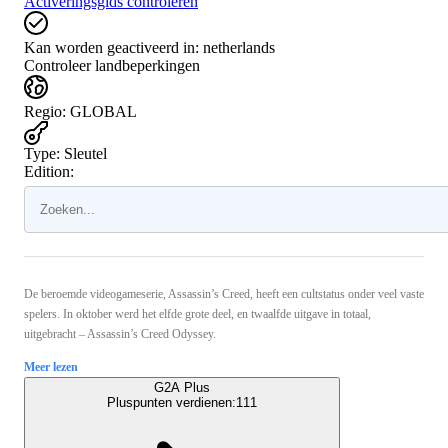
Activeringsgids controleren
Kan worden geactiveerd in:
netherlands
Controleer landbeperkingen
Regio
:
GLOBAL
Type
:
Sleutel
Edition:
De beroemde videogameserie, Assassin’s Creed, heeft een cultstatus onder veel vaste
spelers. In oktober werd het elfde grote deel, en twaalfde uitgave in totaal,
uitgebracht – Assassin’s Creed Odyssey.
Meer lezen
G2A Plus
Pluspunten verdienen:
111