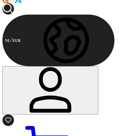
NL
EUR