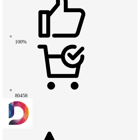
100%
80458