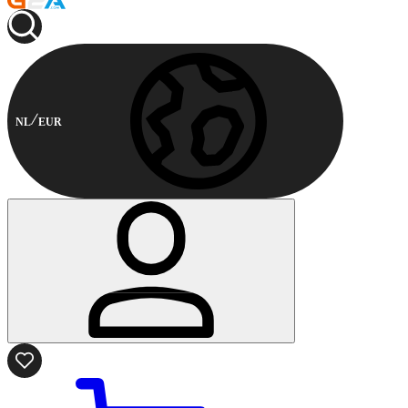
NL
EUR