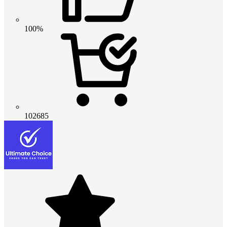
100%
102685