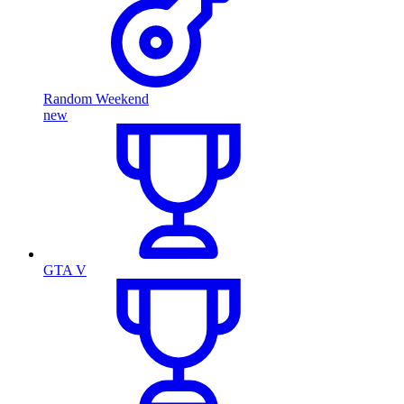
Random Weekend
new
GTA V