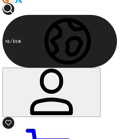
NL
EUR