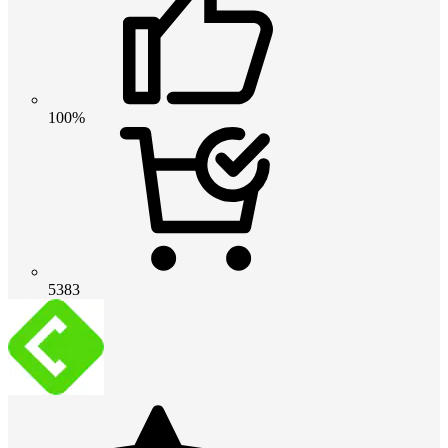
100%
5383