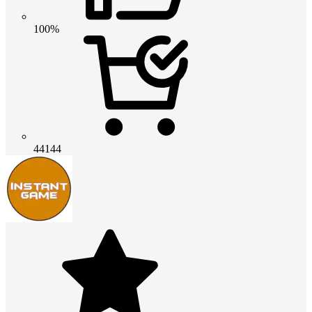
100%
44144