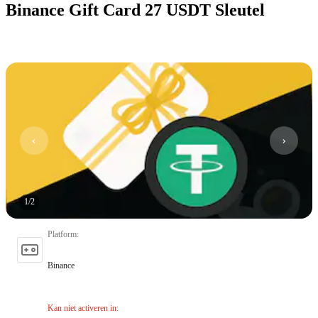
Binance Gift Card 27 USDT Sleutel
1
/
2
Platform
:
Binance
Kan niet activeren in
: