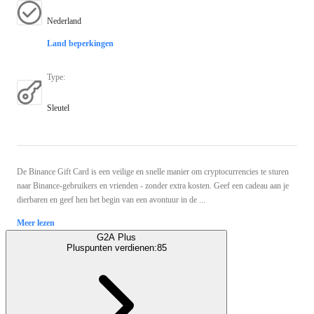
Nederland
Land beperkingen
Type
:
Sleutel
De Binance Gift Card is een veilige en snelle manier om cryptocurrencies te sturen
naar Binance-gebruikers en vrienden - zonder extra kosten. Geef een cadeau aan je
dierbaren en geef hen het begin van een avontuur in de ...
Meer lezen
G2A Plus
Pluspunten verdienen:
85