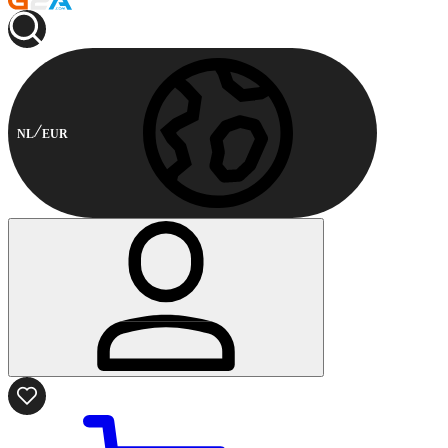
NL
EUR