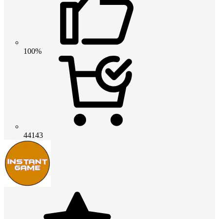
100%
44143