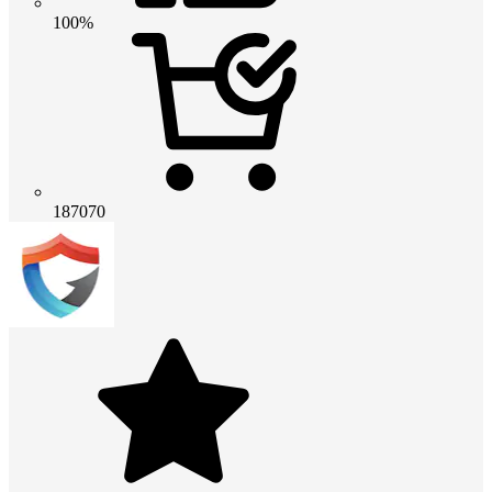
100%
187070