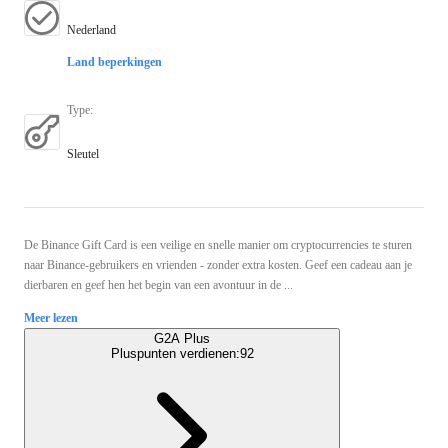
Nederland
Land beperkingen
Type
:
Sleutel
De Binance Gift Card is een veilige en snelle manier om cryptocurrencies te sturen
naar Binance-gebruikers en vrienden - zonder extra kosten. Geef een cadeau aan je
dierbaren en geef hen het begin van een avontuur in de ...
Meer lezen
G2A Plus
Pluspunten verdienen:
92