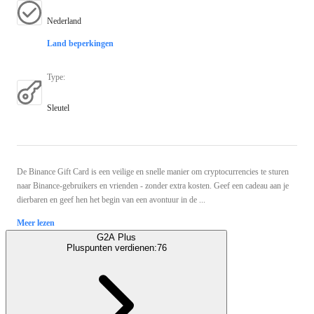
Nederland
Land beperkingen
Type
:
Sleutel
De Binance Gift Card is een veilige en snelle manier om cryptocurrencies te sturen
naar Binance-gebruikers en vrienden - zonder extra kosten. Geef een cadeau aan je
dierbaren en geef hen het begin van een avontuur in de ...
Meer lezen
G2A Plus
Pluspunten verdienen:
76