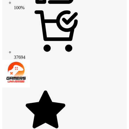
100%
37694