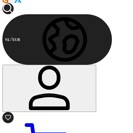
NL
EUR