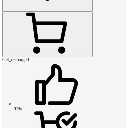
Get_recharged
91%