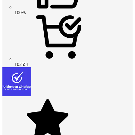
100%
102551