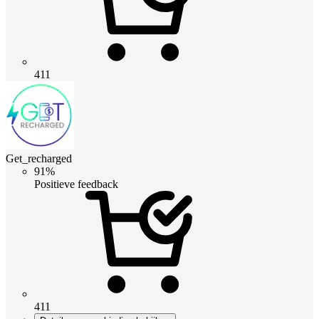
411
Get_recharged
91%
Positieve feedback
411