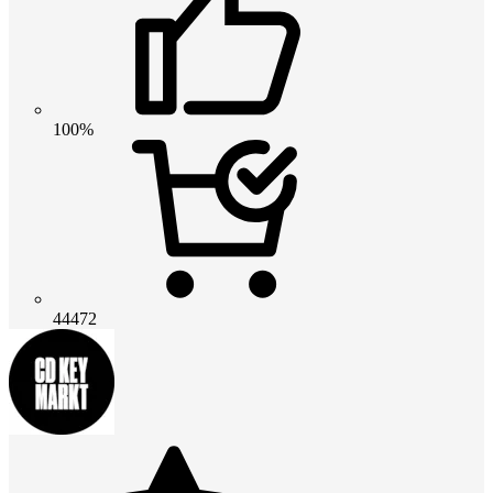
100%
44472