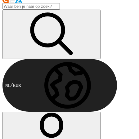
NL
EUR