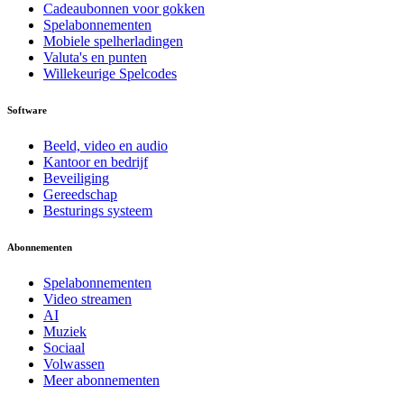
Cadeaubonnen voor gokken
Spelabonnementen
Mobiele spelherladingen
Valuta's en punten
Willekeurige Spelcodes
Software
Beeld, video en audio
Kantoor en bedrijf
Beveiliging
Gereedschap
Besturings systeem
Abonnementen
Spelabonnementen
Video streamen
AI
Muziek
Sociaal
Volwassen
Meer abonnementen