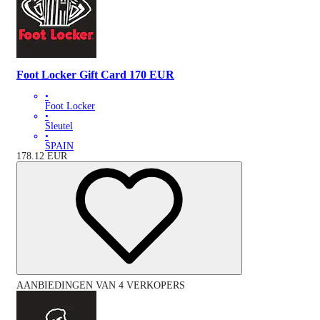
Foot Locker Gift Card 170 EUR
•
Foot Locker
•
Sleutel
•
SPAIN
178.12
EUR
AANBIEDINGEN VAN 4 VERKOPERS