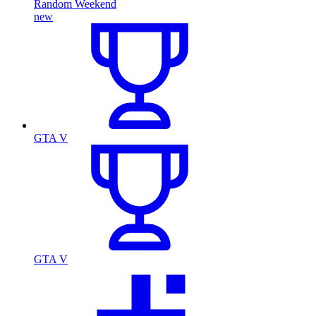
Random Weekend
new
GTA V
GTA V