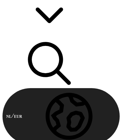
NL
EUR